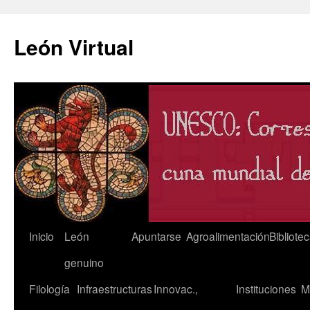
León Virtual
Saltar
Inicio
León
Apuntarse
Agroalimentación
Bibliote
al
genuino
contenido
Filología
Infraestructuras
Innovac.,
Instituciones
M