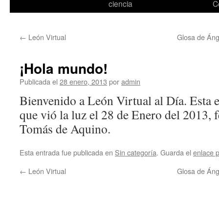
ciencia
C
←
León Virtual
Glosa de Áng
¡Hola mundo!
Publicada el
28 enero, 2013
por
admin
Bienvenido a León Virtual al Día. Esta e
que vió la luz el 28 de Enero del 2013, 
Tomás de Aquino.
Esta entrada fue publicada en
Sin categoría
. Guarda el
enlace 
←
León Virtual
Glosa de Áng