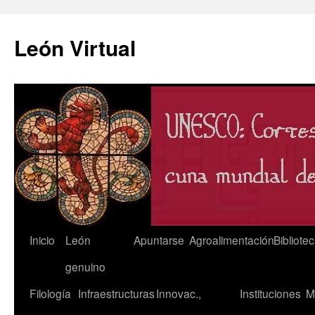
León Virtual
Saltar
Inicio
León
Apuntarse
Agroalimentación
Bibliote
al
genuino
contenido
Filología
Infraestructuras
Innovac.,
Instituciones
M