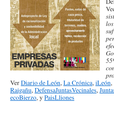
Def
Ve
sis
los
suf
per
efe
Gob
55
co
pro
Ver
Diario de León
,
La Crónica
,
iLeón
Raigañu
,
DefensaJuntasVecinales
,
Junta
ecoBierzo
, y
PaisLliones